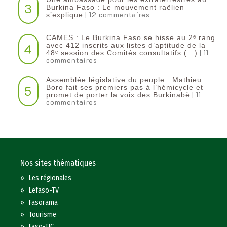
3
Burkina Faso : Le mouvement raëlien
| 12 commentaires
s’explique
CAMES : Le Burkina Faso se hisse au 2ᵉ rang
4
avec 412 inscrits aux listes d’aptitude de la
| 11
48ᵉ session des Comités consultatifs (…)
commentaires
Assemblée législative du peuple : Mathieu
5
Boro fait ses premiers pas à l’hémicycle et
| 11
promet de porter la voix des Burkinabè
commentaires
Nos sites thématiques
»
Les régionales
»
Lefaso-TV
»
Fasorama
»
Tourisme
»
Faso-TIC