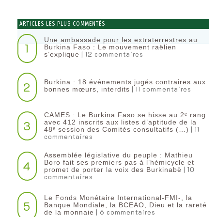
ARTICLES LES PLUS COMMENTÉS
Une ambassade pour les extraterrestres au
1
Burkina Faso : Le mouvement raëlien
| 12 commentaires
s’explique
Burkina : 18 événements jugés contraires aux
2
| 11 commentaires
bonnes mœurs, interdits
CAMES : Le Burkina Faso se hisse au 2ᵉ rang
3
avec 412 inscrits aux listes d’aptitude de la
| 11
48ᵉ session des Comités consultatifs (…)
commentaires
Assemblée législative du peuple : Mathieu
4
Boro fait ses premiers pas à l’hémicycle et
| 10
promet de porter la voix des Burkinabè
commentaires
Le Fonds Monétaire International-FMI-, la
5
Banque Mondiale, la BCEAO, Dieu et la rareté
| 6 commentaires
de la monnaie