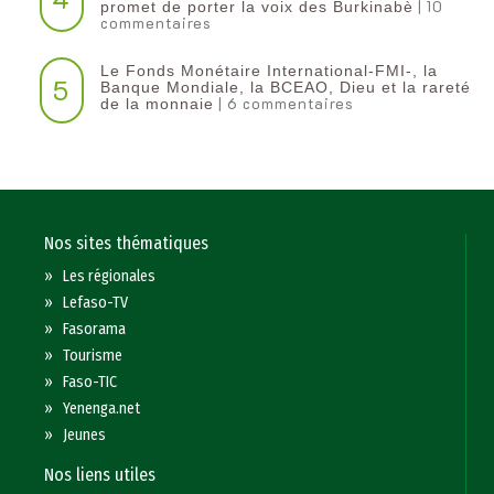
| 10
promet de porter la voix des Burkinabè
commentaires
Le Fonds Monétaire International-FMI-, la
5
Banque Mondiale, la BCEAO, Dieu et la rareté
| 6 commentaires
de la monnaie
Nos sites thématiques
»
Les régionales
»
Lefaso-TV
»
Fasorama
»
Tourisme
»
Faso-TIC
»
Yenenga.net
»
Jeunes
Nos liens utiles