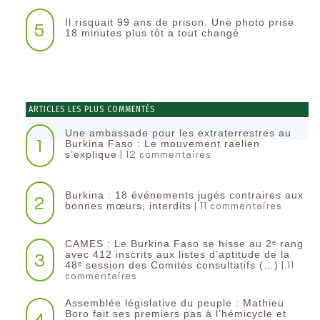
Il risquait 99 ans de prison. Une photo prise
5
18 minutes plus tôt a tout changé
ARTICLES LES PLUS COMMENTÉS
Une ambassade pour les extraterrestres au
1
Burkina Faso : Le mouvement raëlien
| 12 commentaires
s’explique
Burkina : 18 événements jugés contraires aux
2
| 11 commentaires
bonnes mœurs, interdits
CAMES : Le Burkina Faso se hisse au 2ᵉ rang
3
avec 412 inscrits aux listes d’aptitude de la
| 11
48ᵉ session des Comités consultatifs (…)
commentaires
Assemblée législative du peuple : Mathieu
4
Boro fait ses premiers pas à l’hémicycle et