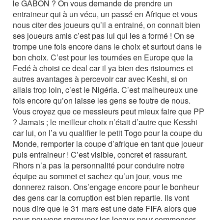
le GABON ? On vous demande de prendre un
entraineur qui à un vécu, un passé en Afrique et vous
nous citer des joueurs qu’il a entrainé, on connait bien
ses joueurs amis c’est pas lui qui les a formé ! On se
trompe une fois encore dans le choix et surtout dans le
bon choix. C’est pour les tournées en Europe que la
Fedé à choisi ce deal car il ya bien des ristournes et
autres avantages à percevoir car avec Keshi, si on
allais trop loin, c’est le Nigéria. C’est malheureux une
fois encore qu’on laisse les gens se foutre de nous.
Vous croyez que ce messieurs peut mieux faire que PP
? Jamais ; le meilleur choix n’était d’autre que Kesshi
car lui, on l’a vu qualifier le petit Togo pour la coupe du
Monde, remporter la coupe d’afrique en tant que joueur
puis entraineur ! C’est visible, concret et rassurant.
Rhors n’a pas la personnalité pour conduire notre
équipe au sommet et sachez qu’un jour, vous me
donnerez raison. Ons’engage encore pour le bonheur
des gens car la corruption est bien repartie. Ils vont
nous dire que le 31 mars est une date FIFA alors que
nous pouvons regrouper les locaux pour commencer