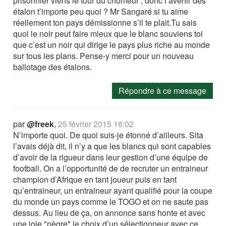
prisonnier viens le tour du chômeur ; donc l’avenir des
étalon t’importe peu quoi ? Mr Sangaré si tu aime
réellement ton pays démissionne s’il te plait.Tu sais
quoi le noir peut faire mieux que le blanc souviens toi
que c’est un noir qui dirige le pays plus riche au monde
sur tous les plans. Pense-y merci pour un nouveau
ballotage des étalons.
Répondre à ce message
par
@freek
,
25 février 2015 16:02
N’importe quoi. De quoi suis-je étonné d’ailleurs. Sita
l’avais déjà dit, il n’y a que les blancs qui sont capables
d’avoir de la rigueur dans leur gestion d’une équipe de
football. On a l’opportunité de de recruter un entraineur
champion d’Afrique en tant joueur puis en tant
qu’entraineur, un entraineur ayant qualifié pour la coupe
du monde un pays comme le TOGO et on ne saute pas
dessus. Au lieu de ça, on annonce sans honte et avec
une joie "nègre" le choix d’un sélectionneur avec ce