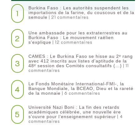
Burkina Faso : Les autorités suspendent les
1
importations de la farine, du couscous et de la
| 21 commentaires
semoule
Une ambassade pour les extraterrestres au
2
Burkina Faso : Le mouvement raëlien
| 12 commentaires
s’explique
CAMES : Le Burkina Faso se hisse au 2ᵉ rang
3
avec 412 inscrits aux listes d’aptitude de la
| 11
48ᵉ session des Comités consultatifs (…)
commentaires
Le Fonds Monétaire International-FMI-, la
4
Banque Mondiale, la BCEAO, Dieu et la rareté
| 6 commentaires
de la monnaie
Université Nazi Boni : La fin des retards
5
académiques célébrée, une nouvelle ère
| 4
s’ouvre pour l’enseignement supérieur
commentaires