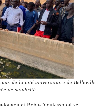
caux de la cité universitaire de Belleville
née de salubrité
gadougou et Bobo-Dioulasso où se