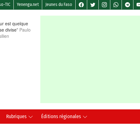
so-TIC
Yenenga.net
Jeunes du Faso
r est quelque
 se divise”
Paulo
ilien
Rubriques
Éditions régionales