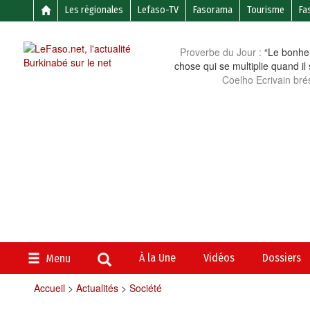
Les régionales
Lefaso-TV
Fasorama
Tourisme
Fa
Proverbe du Jour :
“Le bonheu
chose qui se multiplie quand il
Coelho Ecrivain brés
À la Une
Vidéos
Dossiers
Menu
Accueil
>
Actualités
>
Société