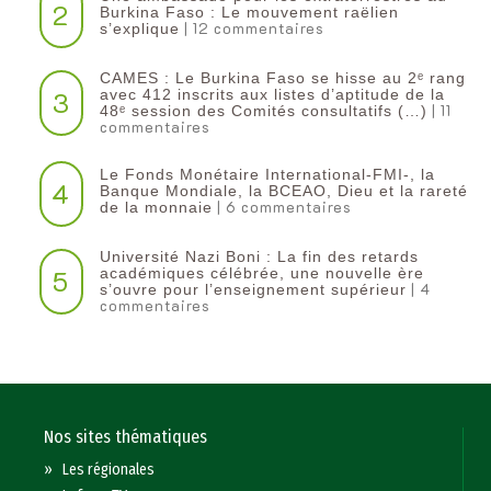
2
Burkina Faso : Le mouvement raëlien
| 12 commentaires
s’explique
CAMES : Le Burkina Faso se hisse au 2ᵉ rang
3
avec 412 inscrits aux listes d’aptitude de la
| 11
48ᵉ session des Comités consultatifs (…)
commentaires
Le Fonds Monétaire International-FMI-, la
4
Banque Mondiale, la BCEAO, Dieu et la rareté
| 6 commentaires
de la monnaie
Université Nazi Boni : La fin des retards
5
académiques célébrée, une nouvelle ère
| 4
s’ouvre pour l’enseignement supérieur
commentaires
Nos sites thématiques
»
Les régionales