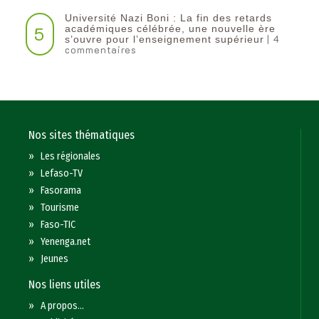
Université Nazi Boni : La fin des retards
5
académiques célébrée, une nouvelle ère
| 4
s’ouvre pour l’enseignement supérieur
commentaires
Nos sites thématiques
»
Les régionales
»
Lefaso-TV
»
Fasorama
»
Tourisme
»
Faso-TIC
»
Yenenga.net
»
Jeunes
Nos liens utiles
»
A propos...