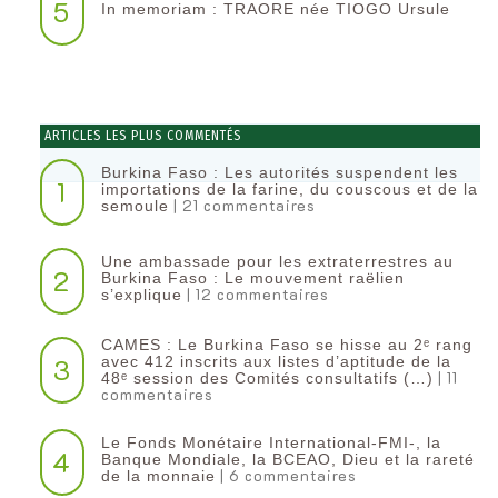
5
In memoriam : TRAORE née TIOGO Ursule
ARTICLES LES PLUS COMMENTÉS
Burkina Faso : Les autorités suspendent les
1
importations de la farine, du couscous et de la
| 21 commentaires
semoule
Une ambassade pour les extraterrestres au
2
Burkina Faso : Le mouvement raëlien
| 12 commentaires
s’explique
CAMES : Le Burkina Faso se hisse au 2ᵉ rang
3
avec 412 inscrits aux listes d’aptitude de la
| 11
48ᵉ session des Comités consultatifs (…)
commentaires
Le Fonds Monétaire International-FMI-, la
4
Banque Mondiale, la BCEAO, Dieu et la rareté
| 6 commentaires
de la monnaie