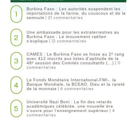
Burkina Faso : Les autorités suspendent les
1
importations de la farine, du couscous et de la
| 21 commentaires
semoule
Une ambassade pour les extraterrestres au
2
Burkina Faso : Le mouvement raëlien
| 12 commentaires
s’explique
CAMES : Le Burkina Faso se hisse au 2ᵉ rang
3
avec 412 inscrits aux listes d’aptitude de la
| 11
48ᵉ session des Comités consultatifs (…)
commentaires
Le Fonds Monétaire International-FMI-, la
4
Banque Mondiale, la BCEAO, Dieu et la rareté
| 6 commentaires
de la monnaie
Université Nazi Boni : La fin des retards
5
académiques célébrée, une nouvelle ère
| 4
s’ouvre pour l’enseignement supérieur
commentaires