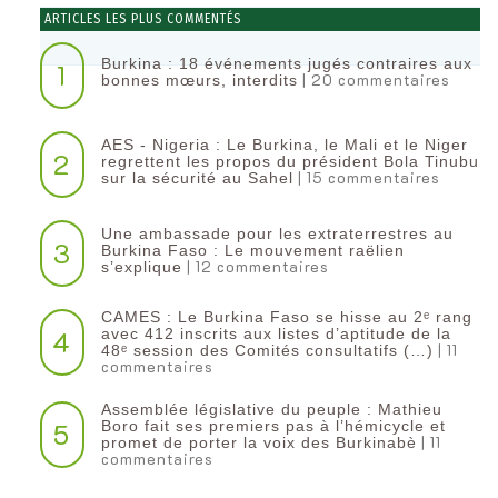
ARTICLES LES PLUS COMMENTÉS
Burkina : 18 événements jugés contraires aux
1
| 20 commentaires
bonnes mœurs, interdits
AES - Nigeria : Le Burkina, le Mali et le Niger
2
regrettent les propos du président Bola Tinubu
| 15 commentaires
sur la sécurité au Sahel
Une ambassade pour les extraterrestres au
3
Burkina Faso : Le mouvement raëlien
| 12 commentaires
s’explique
CAMES : Le Burkina Faso se hisse au 2ᵉ rang
4
avec 412 inscrits aux listes d’aptitude de la
| 11
48ᵉ session des Comités consultatifs (…)
commentaires
Assemblée législative du peuple : Mathieu
5
Boro fait ses premiers pas à l’hémicycle et
| 11
promet de porter la voix des Burkinabè
commentaires