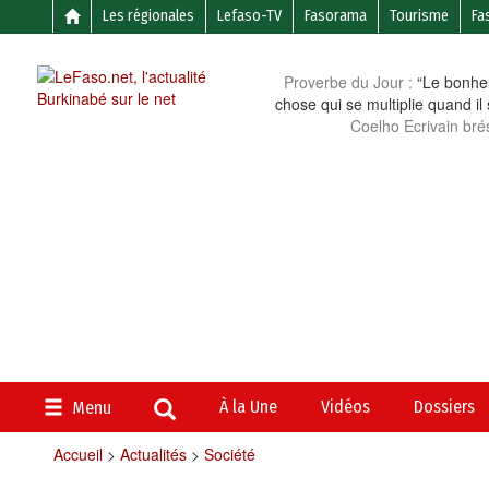
Les régionales
Lefaso-TV
Fasorama
Tourisme
Fa
Proverbe du Jour :
“Le bonheu
chose qui se multiplie quand il
Coelho Ecrivain brés
À la Une
Vidéos
Dossiers
Menu
Accueil
>
Actualités
>
Société