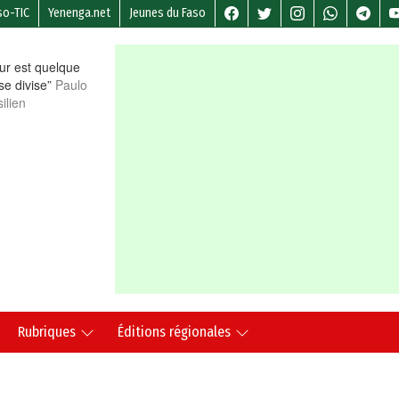
so-TIC
Yenenga.net
Jeunes du Faso
r est quelque
 se divise”
Paulo
ilien
Rubriques
Éditions régionales