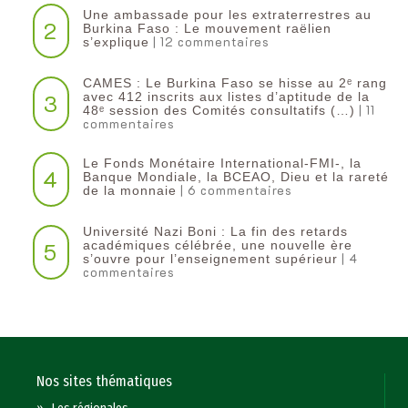
Une ambassade pour les extraterrestres au
2
Burkina Faso : Le mouvement raëlien
| 12 commentaires
s’explique
CAMES : Le Burkina Faso se hisse au 2ᵉ rang
3
avec 412 inscrits aux listes d’aptitude de la
| 11
48ᵉ session des Comités consultatifs (…)
commentaires
Le Fonds Monétaire International-FMI-, la
4
Banque Mondiale, la BCEAO, Dieu et la rareté
| 6 commentaires
de la monnaie
Université Nazi Boni : La fin des retards
5
académiques célébrée, une nouvelle ère
| 4
s’ouvre pour l’enseignement supérieur
commentaires
Nos sites thématiques