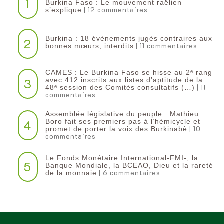
1
Burkina Faso : Le mouvement raëlien
| 12 commentaires
s’explique
Burkina : 18 événements jugés contraires aux
2
| 11 commentaires
bonnes mœurs, interdits
CAMES : Le Burkina Faso se hisse au 2ᵉ rang
3
avec 412 inscrits aux listes d’aptitude de la
| 11
48ᵉ session des Comités consultatifs (…)
commentaires
Assemblée législative du peuple : Mathieu
4
Boro fait ses premiers pas à l’hémicycle et
| 10
promet de porter la voix des Burkinabè
commentaires
Le Fonds Monétaire International-FMI-, la
5
Banque Mondiale, la BCEAO, Dieu et la rareté
| 6 commentaires
de la monnaie