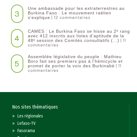
Une ambassade pour les extraterrestres au
3
Burkina Faso : Le mouvement raëlien
| 12 commentaires
s’explique
CAMES : Le Burkina Faso se hisse au 2ᵉ rang
4
avec 412 inscrits aux listes d’aptitude de la
| 11
48ᵉ session des Comités consultatifs (…)
commentaires
Assemblée législative du peuple : Mathieu
5
Boro fait ses premiers pas à l’hémicycle et
| 11
promet de porter la voix des Burkinabè
commentaires
Nos sites thématiques
»
Les régionales
»
Lefaso-TV
»
Fasorama