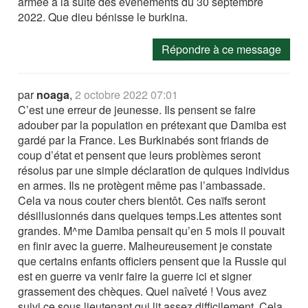
armée à la suite des événements du 30 septembre
2022. Que dieu bénisse le burkina.
Répondre à ce message
par
noaga
,
2 octobre 2022 07:01
C’est une erreur de jeunesse. Ils pensent se faire
adouber par la population en prétexant que Damiba est
gardé par la France. Les Burkinabés sont friands de
coup d’état et pensent que leurs problèmes seront
résolus par une simple déclaration de qulques individus
en armes. Ils ne protègent même pas l’ambassade.
Cela va nous couter chers bientôt. Ces naïfs seront
désillusionnés dans quelques temps.Les attentes sont
grandes. M^me Damiba pensait qu’en 5 mois il pouvait
en finir avec la guerre. Malheureusement je constate
que certains enfants officiers pensent que la Russie qui
est en guerre va venir faire la guerre ici et signer
grassement des chèques. Quel naîveté ! Vous avez
suivi ce sous lieutenant qui lit assez difficilement. Cela