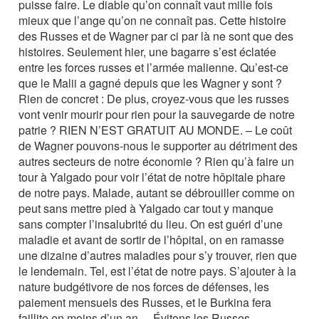
puisse faire. Le diable qu’on connaît vaut mille fois
mieux que l’ange qu’on ne connaît pas. Cette histoire
des Russes et de Wagner par ci par là ne sont que des
histoires. Seulement hier, une bagarre s’est éclatée
entre les forces russes et l’armée malienne. Qu’est-ce
que le Malii a gagné depuis que les Wagner y sont ?
Rien de concret : De plus, croyez-vous que les russes
vont venir mourir pour rien pour la sauvegarde de notre
patrie ? RIEN N’EST GRATUIT AU MONDE. – Le coût
de Wagner pouvons-nous le supporter au détriment des
autres secteurs de notre économie ? Rien qu’à faire un
tour à Yalgado pour voir l’état de notre hôpitale phare
de notre pays. Malade, autant se débrouiller comme on
peut sans mettre pied à Yalgado car tout y manque
sans compter l’insalubrité du lieu. On est guéri d’une
maladie et avant de sortir de l’hôpital, on en ramasse
une dizaine d’autres maladies pour s’y trouver, rien que
le lendemain. Tel, est l’état de notre pays. S’ajouter à la
nature budgétivore de nos forces de défenses, les
paiement mensuels des Russes, et le Burkina fera
faillite en moins d’un an. – Évitons les Russes, –