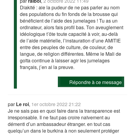
par
ralbol
,
2 octobre 2022 11:49
Diakité : aie la pudeur de ne pas parler au nom
des populations du fin fonds de la brousse qui
bénéficient de l’aide des jumelages ! Tu as un
ordinateur, alors fais profil bas. Ton aveuglement
idéologique t’ôte toute capacité à voir, au-delà
de l’aide matérielle, l’instauration d’une AMITIE
entre des peuples de culture, de couleur, de
langue, de religion différentes. Même le Mali de
goïta continue à laisser agir les jumelages
français, j’en ai la preuve.
Répondre à ce message
par
Le roi
,
1er octobre 2022 21:22
Je ne sais pas en quoi faire dans la transparence est
irresponsable. Il ne faut pas croire naïvement au
démenti d’un ambassadeur étranger. en tout cas
quelqu’un dans le burkina à non seulement protéger