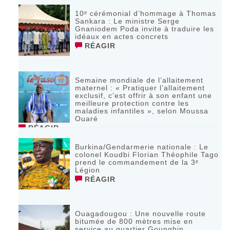
10ᵉ cérémonial d’hommage à Thomas
Sankara : Le ministre Serge
Gnaniodem Poda invite à traduire les
idéaux en actes concrets
RÉAGIR
Semaine mondiale de l’allaitement
maternel : « Pratiquer l’allaitement
exclusif, c’est offrir à son enfant une
meilleure protection contre les
maladies infantiles », selon Moussa
Ouaré
RÉAGIR
Burkina/Gendarmerie nationale : Le
colonel Koudbi Florian Théophile Tago
prend le commandement de la 3ᵉ
Légion
RÉAGIR
Ouagadougou : Une nouvelle route
bitumée de 800 mètres mise en
service au quartier Gounghin