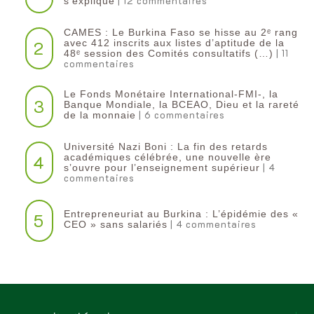
| 12 commentaires
s’explique
CAMES : Le Burkina Faso se hisse au 2ᵉ rang
2
avec 412 inscrits aux listes d’aptitude de la
| 11
48ᵉ session des Comités consultatifs (…)
commentaires
Le Fonds Monétaire International-FMI-, la
3
Banque Mondiale, la BCEAO, Dieu et la rareté
| 6 commentaires
de la monnaie
Université Nazi Boni : La fin des retards
4
académiques célébrée, une nouvelle ère
| 4
s’ouvre pour l’enseignement supérieur
commentaires
Entrepreneuriat au Burkina : L’épidémie des «
5
| 4 commentaires
CEO » sans salariés