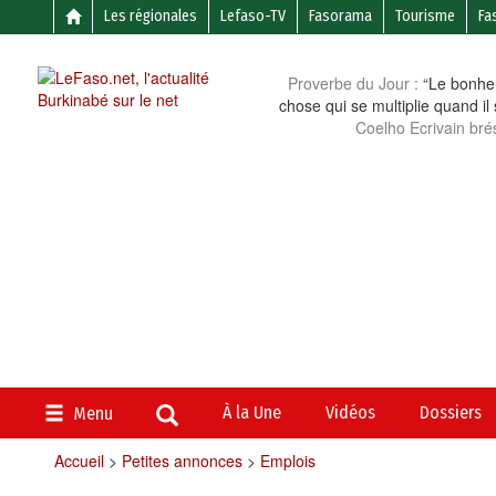
Les régionales
Lefaso-TV
Fasorama
Tourisme
Fa
Proverbe du Jour :
“Le bonheu
chose qui se multiplie quand il
Coelho Ecrivain brés
À la Une
Vidéos
Dossiers
Menu
Accueil
>
Petites annonces
>
Emplois