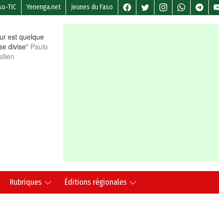
so-TIC
Yenenga.net
Jeunes du Faso
r est quelque
 se divise”
Paulo
ilien
Rubriques
Éditions régionales