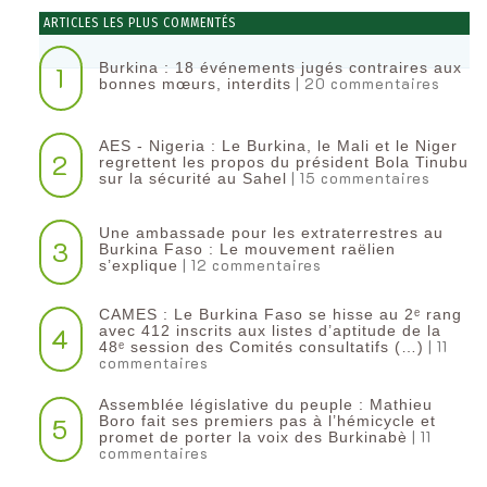
ARTICLES LES PLUS COMMENTÉS
Burkina : 18 événements jugés contraires aux
1
| 20 commentaires
bonnes mœurs, interdits
AES - Nigeria : Le Burkina, le Mali et le Niger
2
regrettent les propos du président Bola Tinubu
| 15 commentaires
sur la sécurité au Sahel
Une ambassade pour les extraterrestres au
3
Burkina Faso : Le mouvement raëlien
| 12 commentaires
s’explique
CAMES : Le Burkina Faso se hisse au 2ᵉ rang
4
avec 412 inscrits aux listes d’aptitude de la
| 11
48ᵉ session des Comités consultatifs (…)
commentaires
Assemblée législative du peuple : Mathieu
5
Boro fait ses premiers pas à l’hémicycle et
| 11
promet de porter la voix des Burkinabè
commentaires