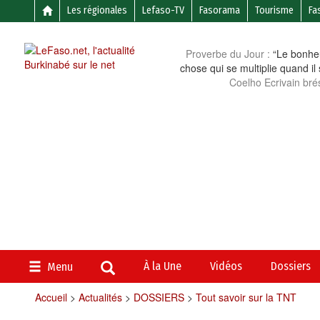
Les régionales
Lefaso-TV
Fasorama
Tourisme
Fa
Proverbe du Jour :
“Le bonheu
chose qui se multiplie quand il
Coelho Ecrivain brés
À la Une
Vidéos
Dossiers
Menu
Accueil
>
Actualités
>
DOSSIERS
>
Tout savoir sur la TNT