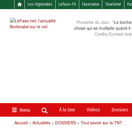
Les régionales
Lefaso-TV
Fasorama
Tourisme
Fa
Proverbe du Jour :
“Le bonheu
chose qui se multiplie quand il
Coelho Ecrivain brés
À la Une
Vidéos
Dossiers
Menu
Accueil
>
Actualités
>
DOSSIERS
>
Tout savoir sur la TNT