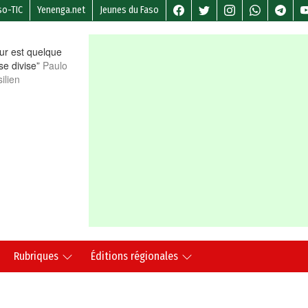
so-TIC
Yenenga.net
Jeunes du Faso
r est quelque
 se divise”
Paulo
ilien
Rubriques
Éditions régionales