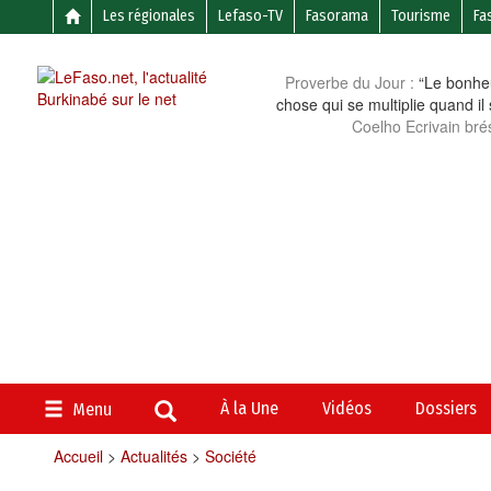
Les régionales
Lefaso-TV
Fasorama
Tourisme
Fa
Proverbe du Jour :
“Le bonheu
chose qui se multiplie quand il
Coelho Ecrivain brés
À la Une
Vidéos
Dossiers
Menu
Accueil
>
Actualités
>
Société