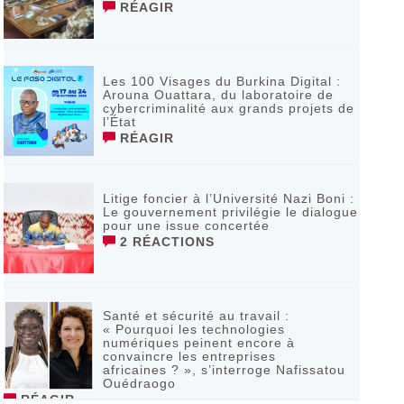
RÉAGIR
Les 100 Visages du Burkina Digital :
Arouna Ouattara, du laboratoire de
cybercriminalité aux grands projets de
l’État
RÉAGIR
Litige foncier à l’Université Nazi Boni :
Le gouvernement privilégie le dialogue
pour une issue concertée
2 RÉACTIONS
Santé et sécurité au travail :
« Pourquoi les technologies
numériques peinent encore à
convaincre les entreprises
africaines ? », s’interroge Nafissatou
Ouédraogo
RÉAGIR