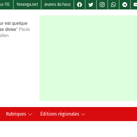
so-TIC
Yenenga.net
Jeunes du Faso
r est quelque
 se divise”
Paulo
ilien
Rubriques
Éditions régionales