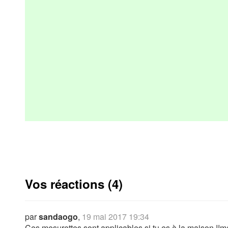
Vos réactions (4)
par
sandaogo
,
19 mai 2017 19:34
Ces mesurettes sont applicables si tu es à la maison !!ma