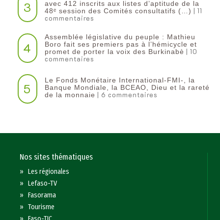
3
avec 412 inscrits aux listes d’aptitude de la
| 11
48ᵉ session des Comités consultatifs (…)
commentaires
Assemblée législative du peuple : Mathieu
4
Boro fait ses premiers pas à l’hémicycle et
| 10
promet de porter la voix des Burkinabè
commentaires
Le Fonds Monétaire International-FMI-, la
5
Banque Mondiale, la BCEAO, Dieu et la rareté
| 6 commentaires
de la monnaie
Nos sites thématiques
»
Les régionales
»
Lefaso-TV
»
Fasorama
»
Tourisme
»
Faso-TIC