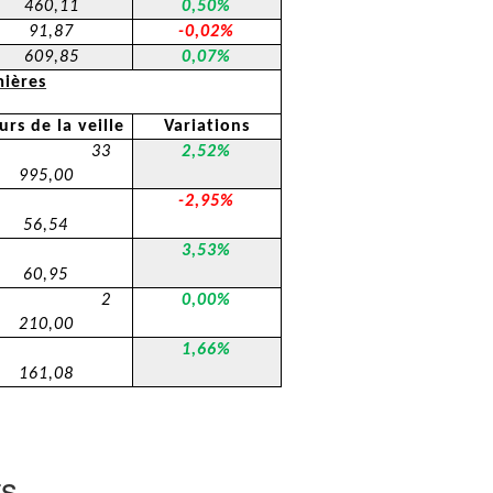
460,11
0,50%
91,87
-0,02%
609,85
0,07%
mières
urs de la veille
Variations
33
2,52%
995,00
-2,95%
56,54
3,53%
60,95
2
0,00%
210,00
1,66%
161,08
ts