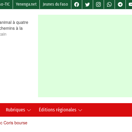
so-TIC
Yenenga.net
Jeunes du Faso
nimal à quatre
chemins à la
cain
Rubriques
Éditions régionales
ec Coris bourse