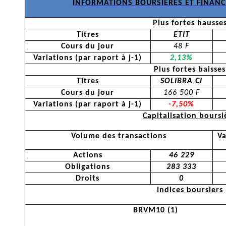
INFORMATIONS BOURSIERES ET FINANCI
Plus fortes hausse
Titres
ETIT
Cours du jour
48 F
Variations (par
raport
à j-1)
2,13%
Plus fortes baisses
Titres
SOLIBRA CI
Cours du jour
166 500 F
Variations (par
raport
à j-1)
-7,50%
Capitalisation boursi
Volume des transactions
Va
Actions
46 229
Obligations
283 333
Droits
0
Indices boursiers
BRVM10 (1)