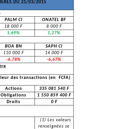
ERES DU 31/03/2015
s
PALM CI
ONATEL BF
18 000 F
8 000 F
1,69%
1,27%
BOA BN
SAPH CI
110 000 F
14 000 F
-6,78%
-6,67%
ère
leur des transactions (en
FCFA)
Actions
335 081 540 F
Obligations
1 550 859 400 F
Droits
0 F
(1) Les valeurs
renseignées se