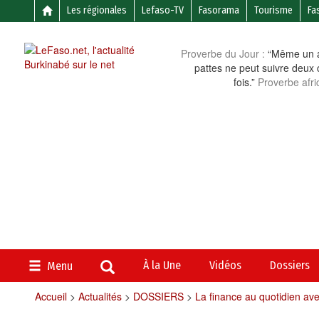
Les régionales
Lefaso-TV
Fasorama
Tourisme
Fa
Proverbe du Jour :
“Même un a
pattes ne peut suivre deux 
fois.”
Proverbe afri
À la Une
Vidéos
Dossiers
Menu
Accueil
>
Actualités
>
DOSSIERS
>
La finance au quotidien av