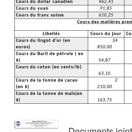
Cours du dollar canadien
462,41
Cours du yuan
91,85
Cours du franc suisse
610,25
Cours des matières pre
Libellés
Cours du jour
Co
Cours du lingot d'or (en
34
euros)
850,00
Cours du Baril de pétrole
( en
$)
54,87
Cours du coton (en cents/lb)
63,10
Cours de la tonne de cacao
2
(en $)
210,00
Cours de la tonne de maïs(en
$)
163,75
Documents join