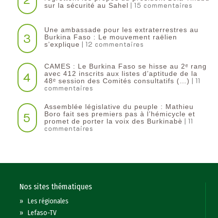
| 15 commentaires
sur la sécurité au Sahel
Une ambassade pour les extraterrestres au
3
Burkina Faso : Le mouvement raëlien
| 12 commentaires
s’explique
CAMES : Le Burkina Faso se hisse au 2ᵉ rang
4
avec 412 inscrits aux listes d’aptitude de la
| 11
48ᵉ session des Comités consultatifs (…)
commentaires
Assemblée législative du peuple : Mathieu
5
Boro fait ses premiers pas à l’hémicycle et
| 11
promet de porter la voix des Burkinabè
commentaires
Nos sites thématiques
»
Les régionales
»
Lefaso-TV