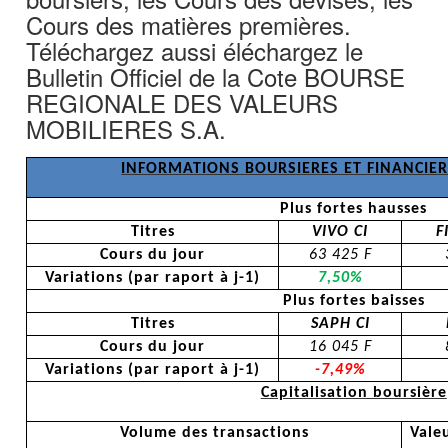
Cours des matières premières.
Téléchargez aussi éléchargez le
Bulletin Officiel de la Cote BOURSE
REGIONALE DES VALEURS
MOBILIERES S.A.
INFORMATIONS BOURSIERES ET FINANCIER
Plus fortes hausses
Titres
VIVO CI
F
Cours du jour
63 425 F
Variations (par
raport
à j-1)
7,50%
Plus fortes baisses
Titres
SAPH CI
Cours du jour
16 045 F
Variations (par
raport
à j-1)
-7,49%
Capitalisation boursière
Volume des transactions
Vale