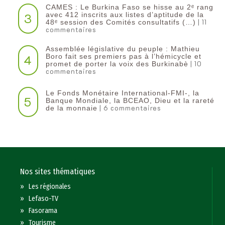
CAMES : Le Burkina Faso se hisse au 2ᵉ rang
3
avec 412 inscrits aux listes d’aptitude de la
| 11
48ᵉ session des Comités consultatifs (…)
commentaires
Assemblée législative du peuple : Mathieu
4
Boro fait ses premiers pas à l’hémicycle et
| 10
promet de porter la voix des Burkinabè
commentaires
Le Fonds Monétaire International-FMI-, la
5
Banque Mondiale, la BCEAO, Dieu et la rareté
| 6 commentaires
de la monnaie
Nos sites thématiques
»
Les régionales
»
Lefaso-TV
»
Fasorama
»
Tourisme