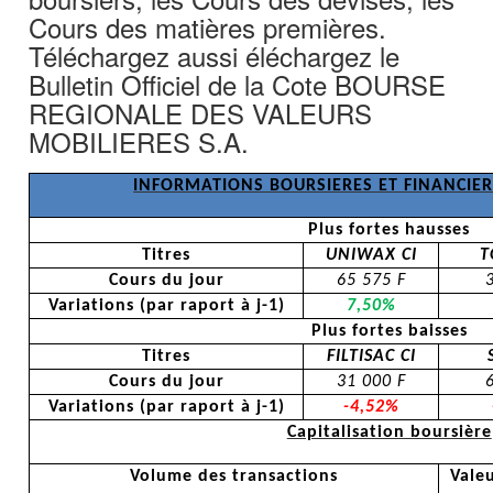
Cours des matières premières.
Téléchargez aussi éléchargez le
Bulletin Officiel de la Cote BOURSE
REGIONALE DES VALEURS
MOBILIERES S.A.
INFORMATIONS BOURSIERES ET FINANCIER
Plus fortes hausses
Titres
UNIWAX CI
T
Cours du jour
65 575 F
Variations (par
raport
à
j-1)
7,50%
Plus fortes baisses
Titres
FILTISAC CI
Cours du jour
31 000 F
Variations (par
raport
à
j-1)
-4,52%
Capitalisation boursière
Volume des transactions
Valeu