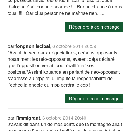
corps électoral au référendum. Car le résultat dudit
dialogue était connu d’avance !!!! Bonne chance à nous
tous !!!!!! Car plus personne ne maîtrise rien......
Répondre à ce message
par
fongnon lecibal
,
6 octobre 2014 20:39
"Avant de venir aux négociations, certains opposants,
notamment les néo-opposants, avaient déjà déclaré
que l’opposition venait pour réaffirmer ses
positons."Assimi kouanda en parlant de neo-opposant
s’adresse au mpp et lui impute la responsabilité de
l’echec.la phobie du mpp perdra le cdp !
Répondre à ce message
par
l’immigrant
,
6 octobre 2014 20:40
J’avais dit dans un de mes ecrits que la montagne allait
accoucher d’une souris et voilà:c’est le cas.ce debat ne