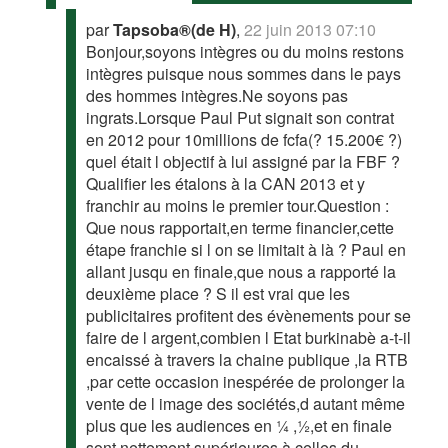
par
Tapsoba®(de H)
,
22 juin 2013 07:10
Bonjour,soyons intègres ou du moins restons
intègres puisque nous sommes dans le pays
des hommes intègres.Ne soyons pas
ingrats.Lorsque Paul Put signait son contrat
en 2012 pour 10millions de fcfa(? 15.200€ ?)
quel était l objectif à lui assigné par la FBF ?
Qualifier les étalons à la CAN 2013 et y
franchir au moins le premier tour.Question :
Que nous rapportait,en terme financier,cette
étape franchie si l on se limitait à là ? Paul en
allant jusqu en finale,que nous a rapporté la
deuxième place ? S il est vrai que les
publicitaires profitent des évènements pour se
faire de l argent,combien l Etat burkinabè a-t-il
encaissé à travers la chaine publique ,la RTB
,par cette occasion inespérée de prolonger la
vente de l image des sociétés,d autant même
plus que les audiences en ¼ ,½,et en finale
sont nettement supérieures à celles du