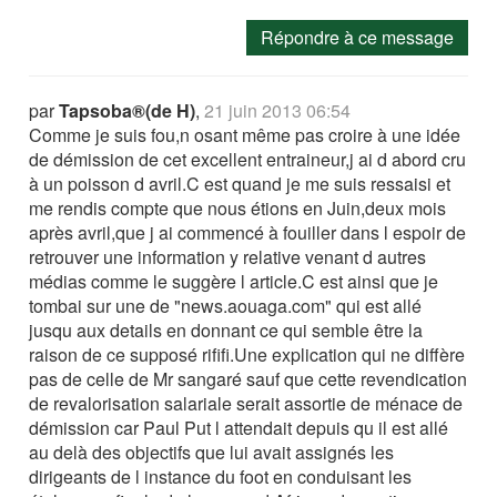
Répondre à ce message
par
Tapsoba®(de H)
,
21 juin 2013 06:54
Comme je suis fou,n osant même pas croire à une idée
de démission de cet excellent entraineur,j ai d abord cru
à un poisson d avril.C est quand je me suis ressaisi et
me rendis compte que nous étions en Juin,deux mois
après avril,que j ai commencé à fouiller dans l espoir de
retrouver une information y relative venant d autres
médias comme le suggère l article.C est ainsi que je
tombai sur une de "news.aouaga.com" qui est allé
jusqu aux details en donnant ce qui semble être la
raison de ce supposé rififi.Une explication qui ne diffère
pas de celle de Mr sangaré sauf que cette revendication
de revalorisation salariale serait assortie de ménace de
démission car Paul Put l attendait depuis qu il est allé
au delà des objectifs que lui avait assignés les
dirigeants de l instance du foot en conduisant les