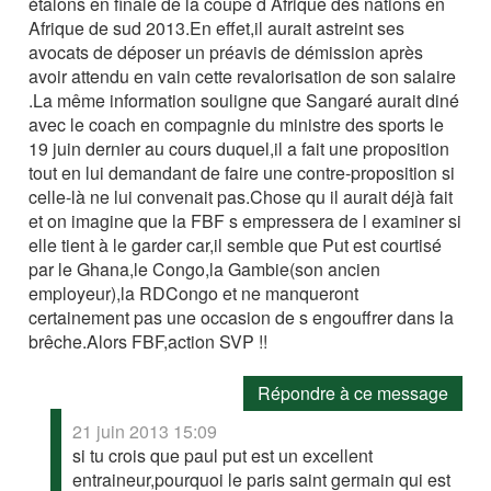
étalons en finale de la coupe d Afrique des nations en
Afrique de sud 2013.En effet,il aurait astreint ses
avocats de déposer un préavis de démission après
avoir attendu en vain cette revalorisation de son salaire
.La même information souligne que Sangaré aurait diné
avec le coach en compagnie du ministre des sports le
19 juin dernier au cours duquel,il a fait une proposition
tout en lui demandant de faire une contre-proposition si
celle-là ne lui convenait pas.Chose qu il aurait déjà fait
et on imagine que la FBF s empressera de l examiner si
elle tient à le garder car,il semble que Put est courtisé
par le Ghana,le Congo,la Gambie(son ancien
employeur),la RDCongo et ne manqueront
certainement pas une occasion de s engouffrer dans la
brêche.Alors FBF,action SVP !!
Répondre à ce message
21 juin 2013 15:09
si tu crois que paul put est un excellent
entraineur,pourquoi le paris saint germain qui est