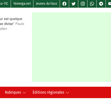
so-TIC
Yenenga.net
Jeunes du Faso
r est quelque
 se divise”
Paulo
ilien
Rubriques
Éditions régionales