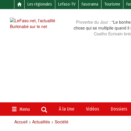
Les régionales
Lefaso-TV
Fasorama
Tourisme
Fa
Proverbe du Jour :
“Le bonheu
chose qui se multiplie quand il
Coelho Ecrivain brés
À la Une
Vidéos
Dossiers
Menu
Accueil
>
Actualités
>
Société