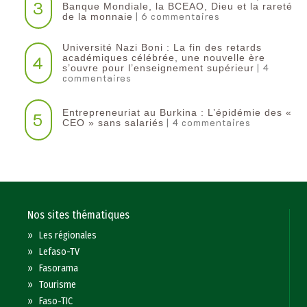
3
Banque Mondiale, la BCEAO, Dieu et la rareté
| 6 commentaires
de la monnaie
Université Nazi Boni : La fin des retards
4
académiques célébrée, une nouvelle ère
| 4
s’ouvre pour l’enseignement supérieur
commentaires
Entrepreneuriat au Burkina : L’épidémie des «
5
| 4 commentaires
CEO » sans salariés
Nos sites thématiques
»
Les régionales
»
Lefaso-TV
»
Fasorama
»
Tourisme
»
Faso-TIC