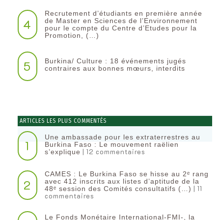
Recrutement d’étudiants en première année
4
de Master en Sciences de l’Environnement
pour le compte du Centre d’Etudes pour la
Promotion, (…)
Burkina/ Culture : 18 événements jugés
5
contraires aux bonnes mœurs, interdits
ARTICLES LES PLUS COMMENTÉS
Une ambassade pour les extraterrestres au
1
Burkina Faso : Le mouvement raëlien
| 12 commentaires
s’explique
CAMES : Le Burkina Faso se hisse au 2ᵉ rang
2
avec 412 inscrits aux listes d’aptitude de la
| 11
48ᵉ session des Comités consultatifs (…)
commentaires
Le Fonds Monétaire International-FMI-, la