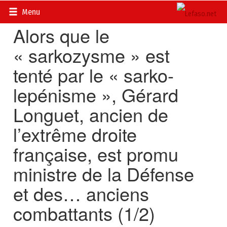
Accueil
>
Actualités
>
International
Menu
Alors que le
« sarkozysme » est
tenté par le « sarko-
lepénisme », Gérard
Longuet, ancien de
l’extrême droite
française, est promu
ministre de la Défense
et des… anciens
combattants (1/2)