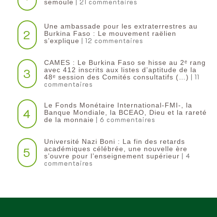
| 21 commentaires
semoule
Une ambassade pour les extraterrestres au
2
Burkina Faso : Le mouvement raëlien
| 12 commentaires
s’explique
CAMES : Le Burkina Faso se hisse au 2ᵉ rang
3
avec 412 inscrits aux listes d’aptitude de la
| 11
48ᵉ session des Comités consultatifs (…)
commentaires
Le Fonds Monétaire International-FMI-, la
4
Banque Mondiale, la BCEAO, Dieu et la rareté
| 6 commentaires
de la monnaie
Université Nazi Boni : La fin des retards
5
académiques célébrée, une nouvelle ère
| 4
s’ouvre pour l’enseignement supérieur
commentaires