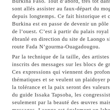
Burkina Faso. Tout d’abord, très tôt dans
sont allés assister au faux-départ du mo
depuis longtemps. Ce fait historique et c
Burkina est en passe de devenir un pôle 
de l’ouest. C’est à partir du palais roya
ébranlé en direction du site de Laongo si
route Fada N’gourma-Ouagadougou.
Par la technique de la taille, des artist
inscrits des messages sur les blocs de g
Ces expressions qui viennent des profon
thématiques et se veulent un plaidoyer p
la tolérance et la paix seront des valeur
du guide Issaka Tapsoba, les congressis
seulement par la beauté des œuvres mais 
messages. Laongo est également un label