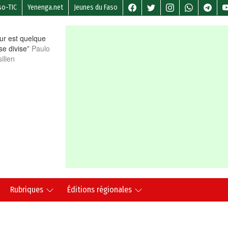
so-TIC
Yenenga.net
Jeunes du Faso
r est quelque
 se divise”
Paulo
ilien
Rubriques
Éditions régionales