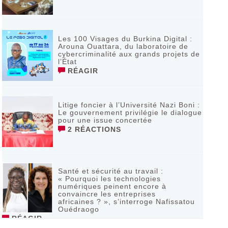
Les 100 Visages du Burkina Digital :
Arouna Ouattara, du laboratoire de
cybercriminalité aux grands projets de
l’État
RÉAGIR
Litige foncier à l’Université Nazi Boni :
Le gouvernement privilégie le dialogue
pour une issue concertée
2 RÉACTIONS
Santé et sécurité au travail :
« Pourquoi les technologies
numériques peinent encore à
convaincre les entreprises
africaines ? », s’interroge Nafissatou
Ouédraogo
RÉAGIR