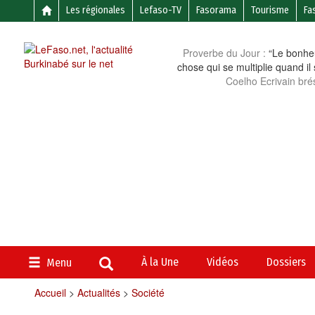
Les régionales
Lefaso-TV
Fasorama
Tourisme
Fa
Proverbe du Jour :
“Le bonheu
chose qui se multiplie quand il
Coelho Ecrivain brés
À la Une
Vidéos
Dossiers
Menu
Accueil
>
Actualités
>
Société