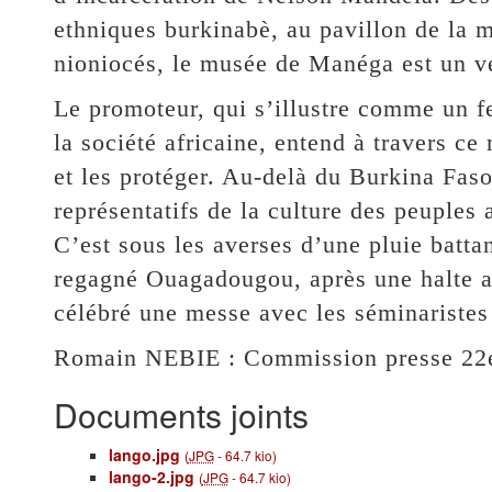
ethniques burkinabè, au pavillon de la 
nioniocés, le musée de Manéga est un vér
Le promoteur, qui s’illustre comme un f
la société africaine, entend à travers ce
et les protéger. Au-delà du Burkina Faso
représentatifs de la culture des peuples 
C’est sous les averses d’une pluie batta
regagné Ouagadougou, après une halte au
célébré une messe avec les séminaristes e
Romain NEBIE : Commission presse 22
Documents joints
lango.jpg
(
JPG
-
64.7 kio
)
lango-2.jpg
(
JPG
-
64.7 kio
)