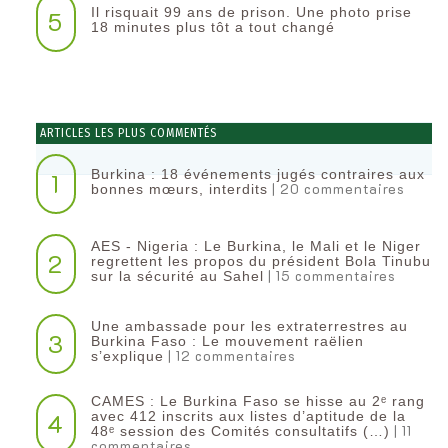
Il risquait 99 ans de prison. Une photo prise
5
18 minutes plus tôt a tout changé
ARTICLES LES PLUS COMMENTÉS
Burkina : 18 événements jugés contraires aux
1
| 20 commentaires
bonnes mœurs, interdits
AES - Nigeria : Le Burkina, le Mali et le Niger
2
regrettent les propos du président Bola Tinubu
| 15 commentaires
sur la sécurité au Sahel
Une ambassade pour les extraterrestres au
3
Burkina Faso : Le mouvement raëlien
| 12 commentaires
s’explique
CAMES : Le Burkina Faso se hisse au 2ᵉ rang
4
avec 412 inscrits aux listes d’aptitude de la
| 11
48ᵉ session des Comités consultatifs (…)
commentaires