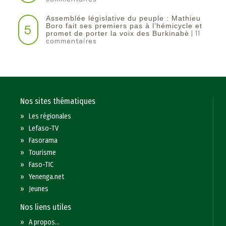
Assemblée législative du peuple : Mathieu
5
Boro fait ses premiers pas à l’hémicycle et
| 11
promet de porter la voix des Burkinabè
commentaires
Nos sites thématiques
»
Les régionales
»
Lefaso-TV
»
Fasorama
»
Tourisme
»
Faso-TIC
»
Yenenga.net
»
Jeunes
Nos liens utiles
»
A propos...