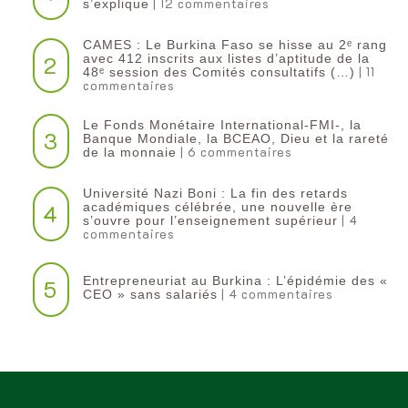
| 12 commentaires
s’explique
CAMES : Le Burkina Faso se hisse au 2ᵉ rang
2
avec 412 inscrits aux listes d’aptitude de la
| 11
48ᵉ session des Comités consultatifs (…)
commentaires
Le Fonds Monétaire International-FMI-, la
3
Banque Mondiale, la BCEAO, Dieu et la rareté
| 6 commentaires
de la monnaie
Université Nazi Boni : La fin des retards
4
académiques célébrée, une nouvelle ère
| 4
s’ouvre pour l’enseignement supérieur
commentaires
Entrepreneuriat au Burkina : L’épidémie des «
5
| 4 commentaires
CEO » sans salariés