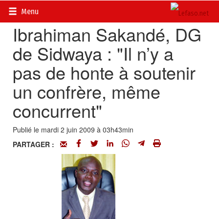
Accueil
>
Actualités
>
Sport
Menu
Ibrahiman Sakandé, DG
de Sidwaya : "Il n’y a
pas de honte à soutenir
un confrère, même
concurrent"
Publié le mardi 2 juin 2009 à 03h43min
PARTAGER :