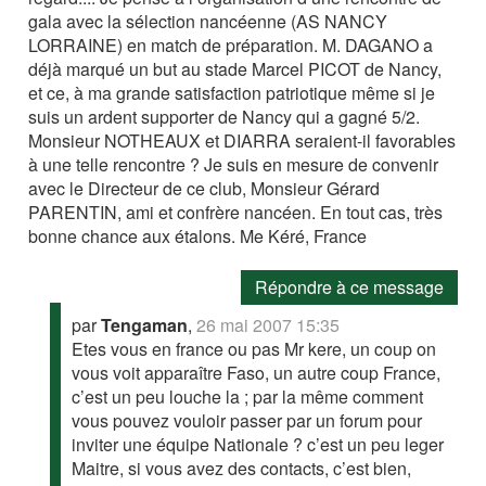
gala avec la sélection nancéenne (AS NANCY
LORRAINE) en match de préparation. M. DAGANO a
déjà marqué un but au stade Marcel PICOT de Nancy,
et ce, à ma grande satisfaction patriotique même si je
suis un ardent supporter de Nancy qui a gagné 5/2.
Monsieur NOTHEAUX et DIARRA seraient-il favorables
à une telle rencontre ? Je suis en mesure de convenir
avec le Directeur de ce club, Monsieur Gérard
PARENTIN, ami et confrère nancéen. En tout cas, très
bonne chance aux étalons. Me Kéré, France
Répondre à ce message
par
Tengaman
,
26 mai 2007 15:35
Etes vous en france ou pas Mr kere, un coup on
vous voit apparaître Faso, un autre coup France,
c’est un peu louche la ; par la même comment
vous pouvez vouloir passer par un forum pour
inviter une équipe Nationale ? c’est un peu leger
Maitre, si vous avez des contacts, c’est bien,