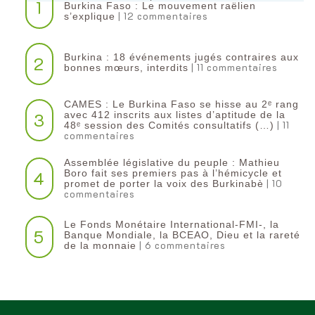
1
Burkina Faso : Le mouvement raëlien
| 12 commentaires
s’explique
Burkina : 18 événements jugés contraires aux
2
| 11 commentaires
bonnes mœurs, interdits
CAMES : Le Burkina Faso se hisse au 2ᵉ rang
3
avec 412 inscrits aux listes d’aptitude de la
| 11
48ᵉ session des Comités consultatifs (…)
commentaires
Assemblée législative du peuple : Mathieu
4
Boro fait ses premiers pas à l’hémicycle et
| 10
promet de porter la voix des Burkinabè
commentaires
Le Fonds Monétaire International-FMI-, la
5
Banque Mondiale, la BCEAO, Dieu et la rareté
| 6 commentaires
de la monnaie