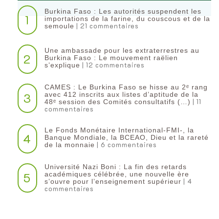
Burkina Faso : Les autorités suspendent les
1
importations de la farine, du couscous et de la
| 21 commentaires
semoule
Une ambassade pour les extraterrestres au
2
Burkina Faso : Le mouvement raëlien
| 12 commentaires
s’explique
CAMES : Le Burkina Faso se hisse au 2ᵉ rang
3
avec 412 inscrits aux listes d’aptitude de la
| 11
48ᵉ session des Comités consultatifs (…)
commentaires
Le Fonds Monétaire International-FMI-, la
4
Banque Mondiale, la BCEAO, Dieu et la rareté
| 6 commentaires
de la monnaie
Université Nazi Boni : La fin des retards
5
académiques célébrée, une nouvelle ère
| 4
s’ouvre pour l’enseignement supérieur
commentaires