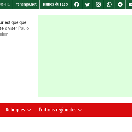
so-TIC
Yenenga.net
Jeunes du Faso
r est quelque
 se divise”
Paulo
ilien
Rubriques
Éditions régionales