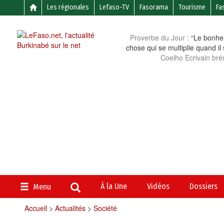
Les régionales
Lefaso-TV
Fasorama
Tourisme
Fa
Proverbe du Jour :
“Le bonheu
chose qui se multiplie quand il
Coelho Ecrivain brés
À la Une
Vidéos
Dossiers
Menu
Accueil
>
Actualités
>
Société