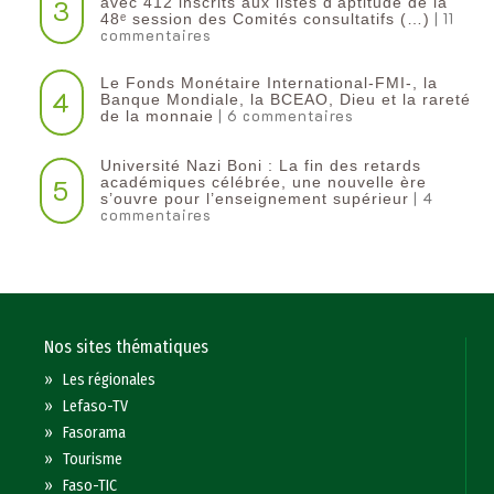
3
avec 412 inscrits aux listes d’aptitude de la
| 11
48ᵉ session des Comités consultatifs (…)
commentaires
Le Fonds Monétaire International-FMI-, la
4
Banque Mondiale, la BCEAO, Dieu et la rareté
| 6 commentaires
de la monnaie
Université Nazi Boni : La fin des retards
5
académiques célébrée, une nouvelle ère
| 4
s’ouvre pour l’enseignement supérieur
commentaires
Nos sites thématiques
»
Les régionales
»
Lefaso-TV
»
Fasorama
»
Tourisme
»
Faso-TIC