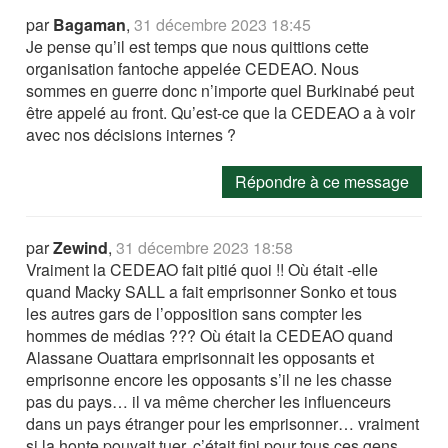
par
Bagaman
,
31 décembre 2023 18:45
Je pense qu’il est temps que nous quittions cette
organisation fantoche appelée CEDEAO. Nous
sommes en guerre donc n’importe quel Burkinabé peut
être appelé au front. Qu’est-ce que la CEDEAO a à voir
avec nos décisions internes ?
Répondre à ce message
par
Zewind
,
31 décembre 2023 18:58
Vraiment la CEDEAO fait pitié quoi !! Où était -elle
quand Macky SALL a fait emprisonner Sonko et tous
les autres gars de l’opposition sans compter les
hommes de médias ??? Où était la CEDEAO quand
Alassane Ouattara emprisonnait les opposants et
emprisonne encore les opposants s’il ne les chasse
pas du pays… il va même chercher les influenceurs
dans un pays étranger pour les emprisonner… vraiment
si la honte pouvait tuer, c’était fini pour tous ces gens