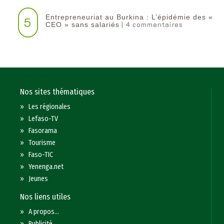
Entrepreneuriat au Burkina : L’épidémie des «
5
| 4 commentaires
CEO » sans salariés
Nos sites thématiques
»
Les régionales
»
Lefaso-TV
»
Fasorama
»
Tourisme
»
Faso-TIC
»
Yenenga.net
»
Jeunes
Nos liens utiles
»
A propos...
»
Publicité