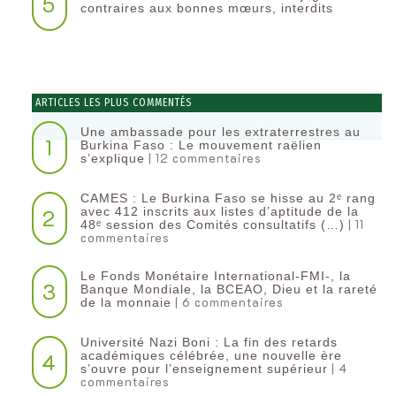
5
contraires aux bonnes mœurs, interdits
ARTICLES LES PLUS COMMENTÉS
Une ambassade pour les extraterrestres au
1
Burkina Faso : Le mouvement raëlien
| 12 commentaires
s’explique
CAMES : Le Burkina Faso se hisse au 2ᵉ rang
2
avec 412 inscrits aux listes d’aptitude de la
| 11
48ᵉ session des Comités consultatifs (…)
commentaires
Le Fonds Monétaire International-FMI-, la
3
Banque Mondiale, la BCEAO, Dieu et la rareté
| 6 commentaires
de la monnaie
Université Nazi Boni : La fin des retards
4
académiques célébrée, une nouvelle ère
| 4
s’ouvre pour l’enseignement supérieur
commentaires