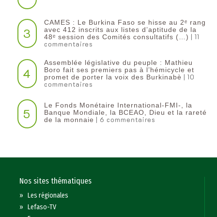
CAMES : Le Burkina Faso se hisse au 2ᵉ rang
3
avec 412 inscrits aux listes d’aptitude de la
| 11
48ᵉ session des Comités consultatifs (…)
commentaires
Assemblée législative du peuple : Mathieu
4
Boro fait ses premiers pas à l’hémicycle et
| 10
promet de porter la voix des Burkinabè
commentaires
Le Fonds Monétaire International-FMI-, la
5
Banque Mondiale, la BCEAO, Dieu et la rareté
| 6 commentaires
de la monnaie
Nos sites thématiques
»
Les régionales
»
Lefaso-TV