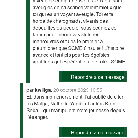
niveau de compréhension. Ceux qui sont
aveugles de naissance voient mieux que
toi qui es un voyant aveugle. Toi et ta
horde de charognards, vivants des
dépouilles du peuple, vous écumez ce
forum pour mener vos sinistres
manœuvres et tu es le premier à
pleurnicher que SOME t’insulte ! L’histoire
avance et tant pis pour les égoïstes
apatrides qui espèrent tout détruire. SOME
Répondre à ce message
par
kwiliga
,
20 octobre 2023 10:55
Et, dans mon énervement, j’ai oublié de citer
les Maïga, Nathalie Yamb, et autres Kémi
Seba... qui manipulent notre jeunesse depuis
l’étranger.
Répondre à ce message