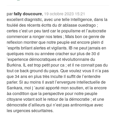
par
fally doucoure
,
19 octobre 2023 15:21
excellent diagnistic, avec une telle intelligence, dans la
fouléé des récents écrits du dr ablasse ouedrago ;
certes c’est un peu tard car le populisme et l’autocratie
commencer a ronger nos tetes ; Mais bon ce genre de
reflexion montrer que notre peuple est encore plein d
’esprits brilant alertes et vigilants. IB ne peut jamais en
quelques mois ou annéee cracher sur plus de 30 d
’experience démocratiques et révolutionnaire du
Burkina. IL est trop petit pour ca ; et il ne connait pas du
tout ce back ground du pays. Que voulez vous il n’a pas
que 34 ans en plus très inculte il suffit de l’entendre
parler. Si au moins il avait l’envergure intellectuelle de
Sankara, moi j ’aurai apporté mon soutien, et la encore
àa condition que la perspective pour notre peuple
citoyane votant soit le retour de la démocratie ; et une
démocratie d’ailleurs qui n’est pas antinomique avec
les urgences sécuritaires.