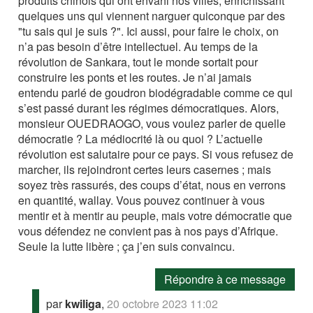
produits chinois qui ont envahi nos villes, enrichissant
quelques uns qui viennent narguer quiconque par des
"tu sais qui je suis ?". Ici aussi, pour faire le choix, on
n’a pas besoin d’être intellectuel. Au temps de la
révolution de Sankara, tout le monde sortait pour
construire les ponts et les routes. Je n’ai jamais
entendu parlé de goudron biodégradable comme ce qui
s’est passé durant les régimes démocratiques. Alors,
monsieur OUEDRAOGO, vous voulez parler de quelle
démocratie ? La médiocrité là ou quoi ? L’actuelle
révolution est salutaire pour ce pays. Si vous refusez de
marcher, ils rejoindront certes leurs casernes ; mais
soyez très rassurés, des coups d’état, nous en verrons
en quantité, wallay. Vous pouvez continuer à vous
mentir et à mentir au peuple, mais votre démocratie que
vous défendez ne convient pas à nos pays d’Afrique.
Seule la lutte libère ; ça j’en suis convaincu.
Répondre à ce message
par
kwiliga
,
20 octobre 2023 11:02