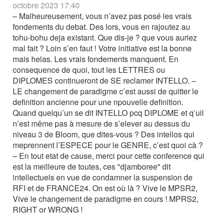
octobre 2023 17:40
– Malheureusement, vous n’avez pas posé les vrais
fondements du debat. Des lors, vous en rajoutez au
tohu-bohu deja existant. Que dis-je ? que vous auriez
mal fait ? Loin s’en faut ! Votre initiative est la bonne
mais helas. Les vrais fondements manquent. En
consequence de quoi, tout les LETTRES ou
DIPLOMES continueront de SE reclamer INTELLO. –
LE changement de paradigme c’est aussi de quitter le
definition ancienne pour une npouvelle definition.
Quand quelqu’un se dit INTELLO pcq DIPLOME et q’uil
n’est même pas à mesure de s’elever au dessus du
niveau 3 de Bloom, que dites-vous ? Des intellos qui
meprennent l’ESPECE pour le GENRE, c’est quoi cà ?
– En tout etat de cause, merci pour cette conference qui
est la meilleure de toutes, ces "djamboree" dit
intellectuels en vue de condamner la suspension de
RFI et de FRANCE24. On est où là ? Vive le MPSR2,
Vive le changement de paradigme en cours ! MPRS2,
RIGHT or WRONG !