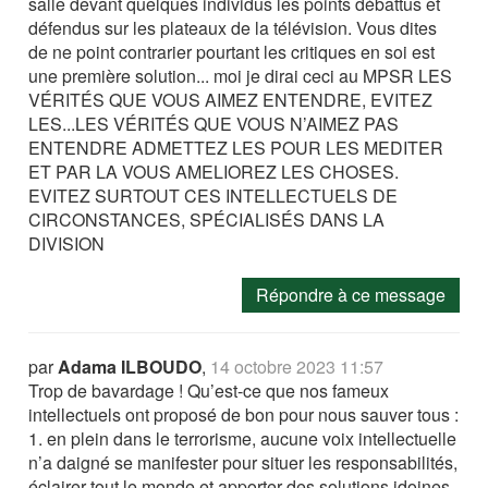
salle devant quelques individus les points débattus et
défendus sur les plateaux de la télévision. Vous dites
de ne point contrarier pourtant les critiques en soi est
une première solution... moi je dirai ceci au MPSR LES
VÉRITÉS QUE VOUS AIMEZ ENTENDRE, EVITEZ
LES...LES VÉRITÉS QUE VOUS N’AIMEZ PAS
ENTENDRE ADMETTEZ LES POUR LES MEDITER
ET PAR LA VOUS AMELIOREZ LES CHOSES.
EVITEZ SURTOUT CES INTELLECTUELS DE
CIRCONSTANCES, SPÉCIALISÉS DANS LA
DIVISION
Répondre à ce message
par
Adama ILBOUDO
,
14 octobre 2023 11:57
Trop de bavardage ! Qu’est-ce que nos fameux
intellectuels ont proposé de bon pour nous sauver tous :
1. en plein dans le terrorisme, aucune voix intellectuelle
n’a daigné se manifester pour situer les responsabilités,
éclairer tout le monde et apporter des solutions idoines,