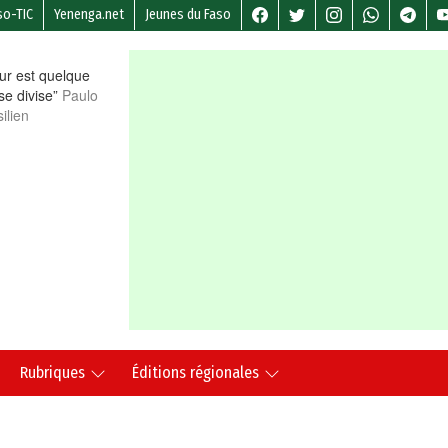
so-TIC
Yenenga.net
Jeunes du Faso
r est quelque
 se divise”
Paulo
ilien
Rubriques
Éditions régionales