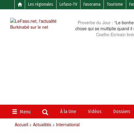
Les régionales
Lefaso-TV
Fasorama
Tourisme
Fa
Proverbe du Jour :
“Le bonheu
chose qui se multiplie quand il
Coelho Ecrivain brés
À la Une
Vidéos
Dossiers
Menu
Accueil
>
Actualités
>
International