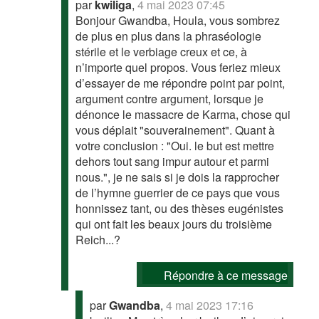
par
kwiliga
,
4 mai 2023 07:45
Bonjour Gwandba, Houla, vous sombrez
de plus en plus dans la phraséologie
stérile et le verbiage creux et ce, à
n’importe quel propos. Vous feriez mieux
d’essayer de me répondre point par point,
argument contre argument, lorsque je
dénonce le massacre de Karma, chose qui
vous déplait "souverainement". Quant à
votre conclusion : "Oui. le but est mettre
dehors tout sang impur autour et parmi
nous.", je ne sais si je dois la rapprocher
de l’hymne guerrier de ce pays que vous
honnissez tant, ou des thèses eugénistes
qui ont fait les beaux jours du troisième
Reich...?
Répondre à ce message
par
Gwandba
,
4 mai 2023 17:16