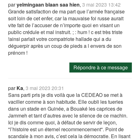
par
yelmingaan blaan saa hien
,
3 mai 2023 13:42
Grande satisfaction de ma part que l’armée française
soit loin de cet enfer, car la mauvaise foi russe aurait
vite fait de l’accuser de n’importe quoi en visant un
public crédule et mal instruit. ; : hum ! c est très triste
!ainsi parlait votre compatriote hallade qui a du
déguerpir après un coup de pieds a l envers de son
prénom !
Répondre à ce message
par
Ka
,
3 mai 2023 20:31
Sans parti pris je dis voilà que la CEDEAO se met à
vaciller comme à son habitude. Elle oubli les tueries
dans un stade en Guinée, a Bouaké les caprices de
Jammeh et tant d’autres avec le silence de ce machin.
Ici je dis comme quoi, à défaut de servir de leçon,
"l’histoire est un éternel recommencement". Point de
scandale à mon avis, c’est cela la démocratie. En lisant