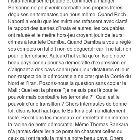
instrumentaliser le peuple et continuer à manger.
Personne ne peut venir combatte nos propres frères
déguisés en terroristes que nous même. Quand Roch
Kaboré a voulu que les militaires refassent avec clarté
le rapport des tueries d’Inata et autres, les coupables
ont refusé et le mettre hors-jeu croyant jouir de leurs
crimes à leur tête Damiba. Quand Damiba a voulu réglé
ses comptes on lui dit non de déguerpir car il ne fait rien
pour le terrorisme. Aujourd’hui voilà qu’on isole notre
beau pays connu pour sa démocratie d’expression en
s’alignant a des pays connu pour leur dictatures et leur
non-respect de la démocratie a ne citer que la Corée du
Nord et l’Iran. Posons-nous la question sans copier le
Mali : Quel est la phrase ’’je ne suis pas là pour le
pouvoir mais combattre les terroriste ?’’ Quel est le
pouvoir d’une transition ? Chers internautes de bonne
foi, disons tout haut que le Burkina est mondialement
isolé. Recollons les morceaux en remettant en marche
la racine de notre démocratie. Même Thomas Sankara
n’a jamais dérailler a ce point en chassant celles ou
ceux qui ont tendu la main a notre beau pays. Chers