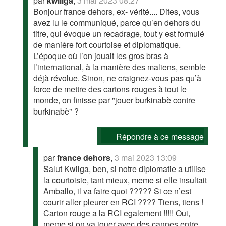
par
kwiliga
,
3 mai 2023 08:27
Bonjour france dehors, ex- vérité.... Dites, vous
avez lu le communiqué, parce qu’en dehors du
titre, qui évoque un recadrage, tout y est formulé
de manière fort courtoise et diplomatique.
L’époque où l’on jouait les gros bras à
l’international, à la manière des maliens, semble
déjà révolue. Sinon, ne craignez-vous pas qu’à
force de mettre des cartons rouges à tout le
monde, on finisse par "jouer burkinabè contre
burkinabè" ?
Répondre à ce message
par
france dehors
,
3 mai 2023 13:09
Salut Kwilga, ben, si notre diplomatie a utilise
la courtoisie, tant mieux, meme si elle insultait
Amballo, il va faire quoi ????? Si ce n’est
courir aller pleurer en RCI ???? Tiens, tiens !
Carton rouge a la RCI egalement !!!!! Oui,
meme si on va jouer avec des cannes entre