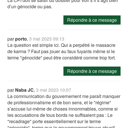
La CPI doit se saisir du dossier pour voir s’il s’agit bien
d’un génocide ou pas.
Répondre à ce message
par
porto
,
3 mai 2023 09:13
La question est simple ici. Qui a perpétré le massacre
de karma ? Faut pas jouer au faux fuyants même si le
terme "génocide" peut être considéré comme trop fort.
Répondre à ce message
par
Naba JC
,
3 mai 2023 10:07
La communication du gouvernement me paraît manquer
de professionnalisme et de bon sens, et le "régime"
s’accuse lui-même de choses innommables, comme si
les accusations de tous bords ne suffisaient pas : Le
"recadrage" porte essentiellement sur le terme
"génocide", terme que le gouvernement trouve abusif.