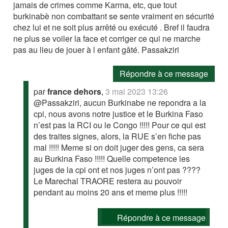
jamais de crimes comme Karma, etc, que tout
burkinabè non combattant se sente vraiment en sécurité
chez lui et ne soit plus arrêté ou exécuté . Bref il faudra
ne plus se voiler la face et corriger ce qui ne marche
pas au lieu de jouer à l enfant gâté. Passakziri
Répondre à ce message
par
france dehors
,
3 mai 2023 13:26
@Passakziri, aucun Burkinabe ne repondra a la
cpi, nous avons notre justice et le Burkina Faso
n’est pas la RCI ou le Congo !!!!! Pour ce qui est
des traites signes, alors, la RUE s’en fiche pas
mal !!!!! Meme si on doit juger des gens, ca sera
au Burkina Faso !!!!! Quelle competence les
juges de la cpi ont et nos juges n’ont pas ????
Le Marechal TRAORE restera au pouvoir
pendant au moins 20 ans et meme plus !!!!!
Répondre à ce message