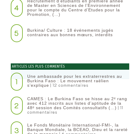
Recrutement d’étudiants en première année
4
de Master en Sciences de l’Environnement
pour le compte du Centre d’Etudes pour la
Promotion, (…)
Burkina/ Culture : 18 événements jugés
5
contraires aux bonnes mœurs, interdits
ARTICLES LES PLUS COMMENTÉS
Une ambassade pour les extraterrestres au
1
Burkina Faso : Le mouvement raëlien
| 12 commentaires
s’explique
CAMES : Le Burkina Faso se hisse au 2ᵉ rang
2
avec 412 inscrits aux listes d’aptitude de la
| 11
48ᵉ session des Comités consultatifs (…)
commentaires
Le Fonds Monétaire International-FMI-, la
3
Banque Mondiale, la BCEAO, Dieu et la rareté
| 6 commentaires