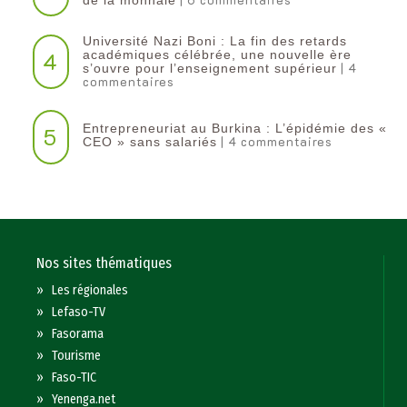
de la monnaie
Université Nazi Boni : La fin des retards
4
académiques célébrée, une nouvelle ère
| 4
s’ouvre pour l’enseignement supérieur
commentaires
Entrepreneuriat au Burkina : L’épidémie des «
5
| 4 commentaires
CEO » sans salariés
Nos sites thématiques
»
Les régionales
»
Lefaso-TV
»
Fasorama
»
Tourisme
»
Faso-TIC
»
Yenenga.net