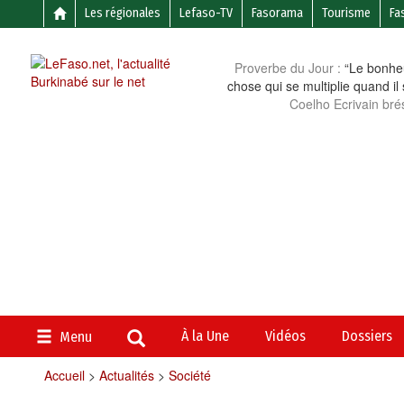
Les régionales
Lefaso-TV
Fasorama
Tourisme
Fa
Proverbe du Jour :
“Le bonheu
chose qui se multiplie quand il
Coelho Ecrivain brés
À la Une
Vidéos
Dossiers
Menu
Accueil
>
Actualités
>
Société