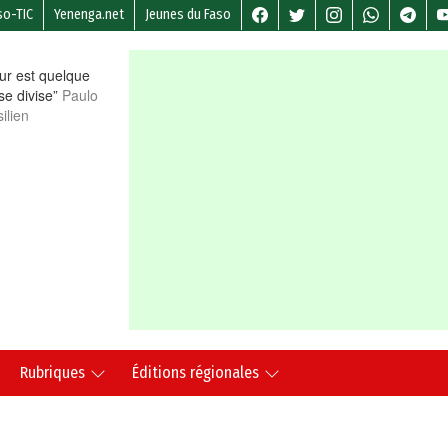
so-TIC
Yenenga.net
Jeunes du Faso
r est quelque
 se divise”
Paulo
ilien
Rubriques
Éditions régionales