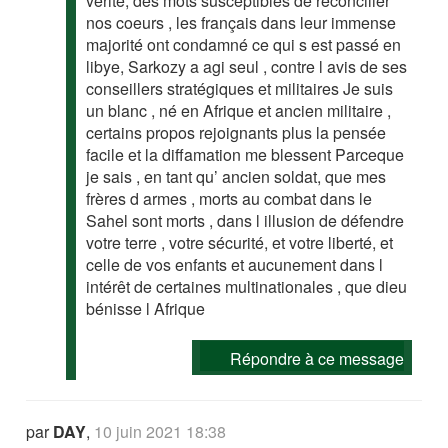
vérité, des mots susceptibles de réconcilier
nos coeurs , les français dans leur immense
majorité ont condamné ce qui s est passé en
libye, Sarkozy a agi seul , contre l avis de ses
conseillers stratégiques et militaires Je suis
un blanc , né en Afrique et ancien militaire ,
certains propos rejoignants plus la pensée
facile et la diffamation me blessent Parceque
je sais , en tant qu’ ancien soldat, que mes
frères d armes , morts au combat dans le
Sahel sont morts , dans l illusion de défendre
votre terre , votre sécurité, et votre liberté, et
celle de vos enfants et aucunement dans l
intérêt de certaines multinationales , que dieu
bénisse l Afrique
Répondre à ce message
par
DAY
,
10 juin 2021 18:38