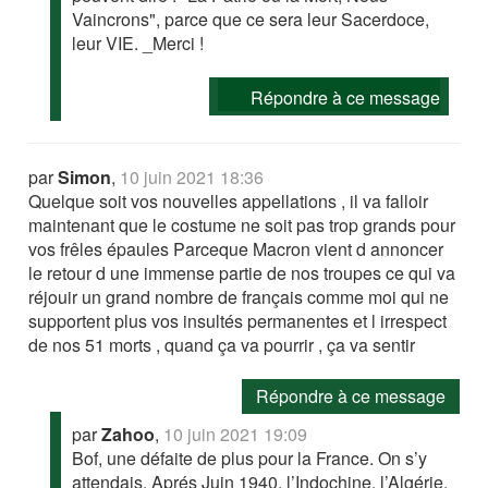
Vaincrons", parce que ce sera leur Sacerdoce,
leur VIE. _Merci !
Répondre à ce message
par
Simon
,
10 juin 2021 18:36
Quelque soit vos nouvelles appellations , il va falloir
maintenant que le costume ne soit pas trop grands pour
vos frêles épaules Parceque Macron vient d annoncer
le retour d une immense partie de nos troupes ce qui va
réjouir un grand nombre de français comme moi qui ne
supportent plus vos insultés permanentes et l irrespect
de nos 51 morts , quand ça va pourrir , ça va sentir
Répondre à ce message
par
Zahoo
,
10 juin 2021 19:09
Bof, une défaite de plus pour la France. On s’y
attendais. Aprés Juin 1940, l’Indochine, l’Algérie,