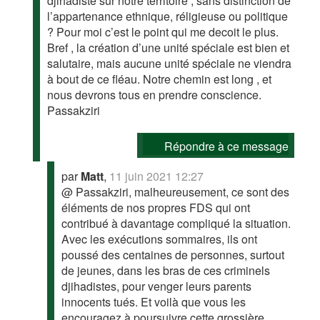
djihadiste sur notre territoire , sans distinction de
l’appartenance ethnique, réligieuse ou politique
? Pour moi c’est le point qui me decoit le plus.
Bref , la création d’une unité spéciale est bien et
salutaire, mais aucune unité spéciale ne viendra
à bout de ce fléau. Notre chemin est long , et
nous devrons tous en prendre conscience.
Passakziri
Répondre à ce message
par
Matt
,
11 juin 2021 12:27
@ Passakziri, malheureusement, ce sont des
éléments de nos propres FDS qui ont
contribué à davantage compliqué la situation.
Avec les exécutions sommaires, ils ont
poussé des centaines de personnes, surtout
de jeunes, dans les bras de ces criminels
djihadistes, pour venger leurs parents
innocents tués. Et voilà que vous les
encouragez à poursuivre cette grossière