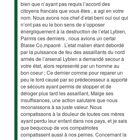
bien que n’ayant pas requis l’accord des
citoyens francais que vous êtes , a agi en votre
nom. Nous avons nos chef d’etat beni oui oui qui
n’ont pas eu le bon sens de s’opposer
énergiiquement à la destruction de l’etat Lybien,
Parmis ces derniers , nous avions un certai
Blaise Co,mpaoré . L’etat malien étant debordé
par la puissance de feu des assaillants du nord
armés de l’arsenal Lybien a demandé secour à
votre état, alors representé par un homme au
bon coeur ; Ce dernier comme pour reparer un
peu le tord causé par so prédecesseur a apporté
ce sécours ayant permis de stopper et de
déloger plus tard les assaillant, Malge ses
insuffisances, une action salutaire que nous
reconaissons à sa juste valeur. Nous
compatissons à la douleur de toutes ces mères
ayant perdu leur enfant dans nos pays, et je sais
que bequcoup de vos compatriotes
compatissent aussi à nos peines. Concernant la