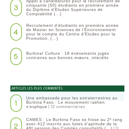
Appel à candidatures pour le recrutement de
3
cinquante (50) étudiants en première année
du Diplôme d’Etudes Supérieures de
Comptabilité (…)
Recrutement d’étudiants en première année
4
de Master en Sciences de l’Environnement
pour le compte du Centre d’Etudes pour la
Promotion, (…)
Burkina/ Culture : 18 événements jugés
5
contraires aux bonnes mœurs, interdits
ARTICLES LES PLUS COMMENTÉS
Une ambassade pour les extraterrestres au
1
Burkina Faso : Le mouvement raëlien
| 12 commentaires
s’explique
CAMES : Le Burkina Faso se hisse au 2ᵉ rang
2
avec 412 inscrits aux listes d’aptitude de la
| 11
48ᵉ session des Comités consultatifs (…)