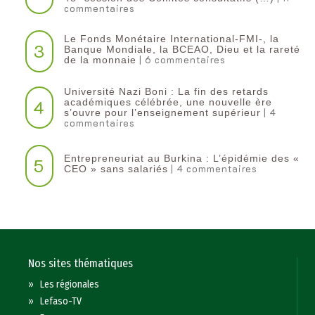
commentaires
Le Fonds Monétaire International-FMI-, la
3
Banque Mondiale, la BCEAO, Dieu et la rareté
| 6 commentaires
de la monnaie
Université Nazi Boni : La fin des retards
4
académiques célébrée, une nouvelle ère
| 4
s’ouvre pour l’enseignement supérieur
commentaires
Entrepreneuriat au Burkina : L’épidémie des «
5
| 4 commentaires
CEO » sans salariés
Nos sites thématiques
»
Les régionales
»
Lefaso-TV