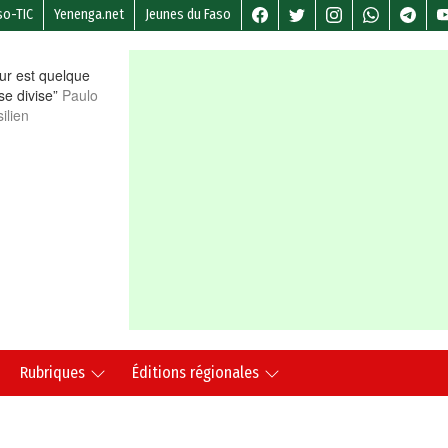
so-TIC
Yenenga.net
Jeunes du Faso
r est quelque
 se divise”
Paulo
ilien
Rubriques
Éditions régionales