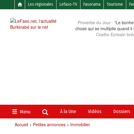
Les régionales
Lefaso-TV
Fasorama
Tourisme
Fa
Proverbe du Jour :
“Le bonheu
chose qui se multiplie quand il
Coelho Ecrivain brés
À la Une
Vidéos
Dossiers
Menu
Accueil
>
Petites annonces
>
Immobilier