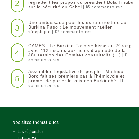
2
regrettent les propos du président Bola Tinubu
| 15 commentaires
sur la sécurité au Sahel
Une ambassade pour les extraterrestres au
3
Burkina Faso : Le mouvement raëlien
| 12 commentaires
s’explique
CAMES : Le Burkina Faso se hisse au 2ᵉ rang
4
avec 412 inscrits aux listes d’aptitude de la
| 11
48ᵉ session des Comités consultatifs (…)
commentaires
Assemblée législative du peuple : Mathieu
5
Boro fait ses premiers pas à l’hémicycle et
| 11
promet de porter la voix des Burkinabè
commentaires
Nos sites thématiques
»
Les régionales